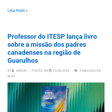
Leia mais »
Professor do ITESP lança livro
sobre a missão dos padres
canadenses na região de
Guarulhos
BY
ARISON
POSTED ON
25/06/2026
PUBLICADO EM
BLOG