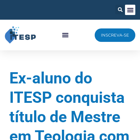
INSCREVA-SE
Ex-aluno do
ITESP conquista
título de Mestre
em Teologia com